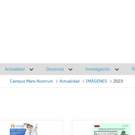
Actualidad
Docencia
Investigación
R
Desplegar submenú de Actualidad
Desplegar submenú de Docencia
Desplega
Campus Mare Nostrum
Actualidad
IMÁGENES
2023