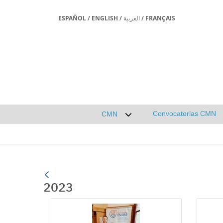
ESPAÑOL
/
ENGLISH
/
العربية
/
FRANÇAIS
Convocatorias CMN
CMN
Desplegar submenú de CMN
2023
Gallerie Média