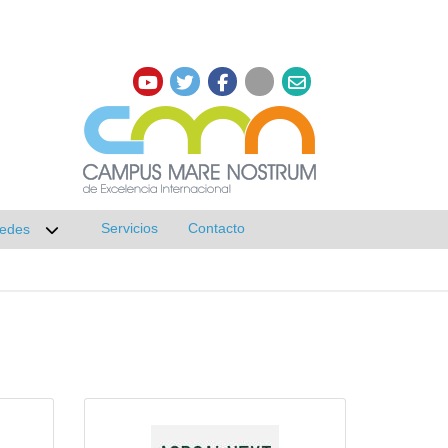
Servicios
Contacto
edes
r submenú de Investigación
Desplegar submenú de Redes