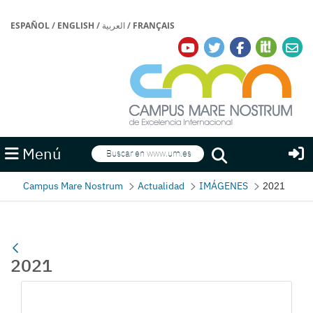
ESPAÑOL
/
ENGLISH
/
العربية
/
FRANÇAIS
Buscar
Menú
Buscar
Campus Mare Nostrum
Actualidad
IMÁGENES
2021
2021
Gallerie Média