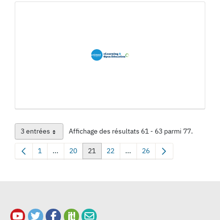
3 entrées
Affichage des résultats 61 - 63 parmi 77.
Par page
1
...
20
21
22
...
26
Page
Pages intermédiaires Utilisez TAB pour naviguer.
Page
Page
Page
Pages intermédiaires Utilisez
Page