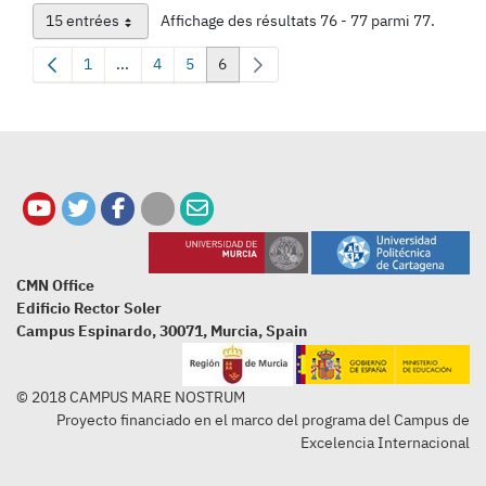
15 entrées
Affichage des résultats 76 - 77 parmi 77.
Par page
1
...
4
5
6
Page
Pages intermédiaires Utilisez TAB pour naviguer.
Page
Page
Page
CMN Office
Edificio Rector Soler
Campus Espinardo, 30071, Murcia, Spain
© 2018 CAMPUS MARE NOSTRUM
Proyecto financiado en el marco del programa del Campus de
Excelencia Internacional