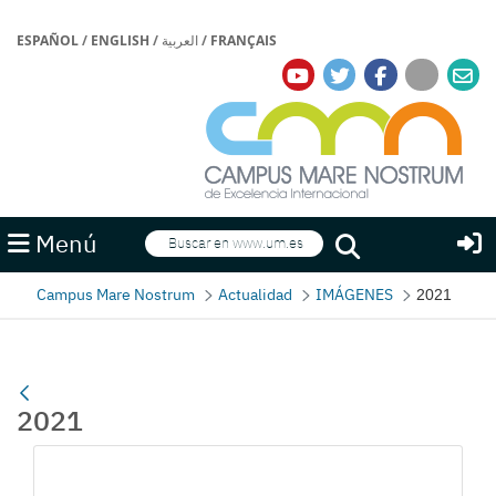
ESPAÑOL
/
ENGLISH
/
العربية
/
FRANÇAIS
Buscar
Menú
Buscar
Campus Mare Nostrum
Actualidad
IMÁGENES
2021
2021
Gallerie Média