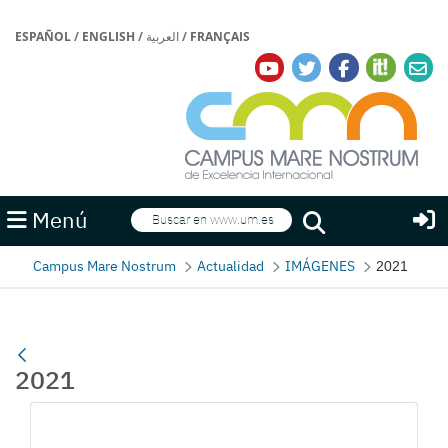
ESPAÑOL
/
ENGLISH
/
العربية
/
FRANÇAIS
Buscar
Menú
Buscar
Campus Mare Nostrum
Actualidad
IMÁGENES
2021
2021
Gallerie Média