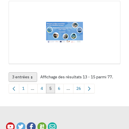
3 entrées
Affichage des résultats 13 - 15 parmi 77.
Par page
1
...
4
5
6
...
26
Page
Pages intermédiaires Utilisez TAB pour naviguer.
Page
Page
Page
Pages intermédiaires Utilisez TAB
Page