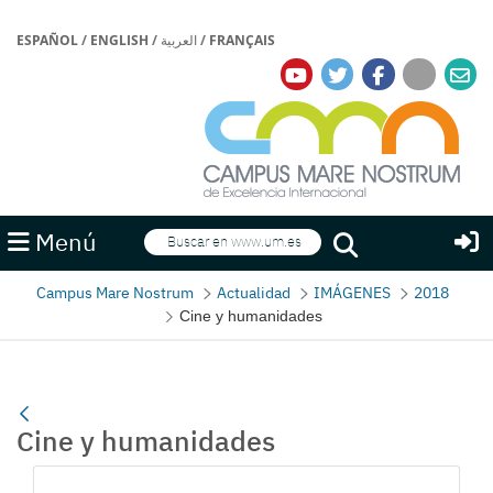
ESPAÑOL
/
ENGLISH
/
العربية
/
FRANÇAIS
Buscar
Menú
Buscar
Campus Mare Nostrum
Actualidad
IMÁGENES
2018
Cine y humanidades
Cine y humanidades
Gallerie Média