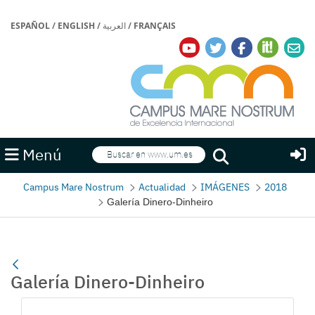
ESPAÑOL
/
ENGLISH
/
العربية
/
FRANÇAIS
Buscar
Menú
Buscar
Campus Mare Nostrum
Actualidad
IMÁGENES
2018
Galería Dinero-Dinheiro
Galería Dinero-Dinheiro
Gallerie Média