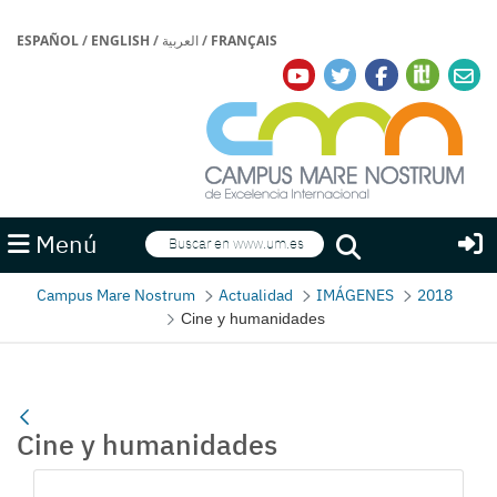
ESPAÑOL
/
ENGLISH
/
العربية
/
FRANÇAIS
Buscar
Menú
Buscar
Campus Mare Nostrum
Actualidad
IMÁGENES
2018
Cine y humanidades
Cine y humanidades
Gallerie Média