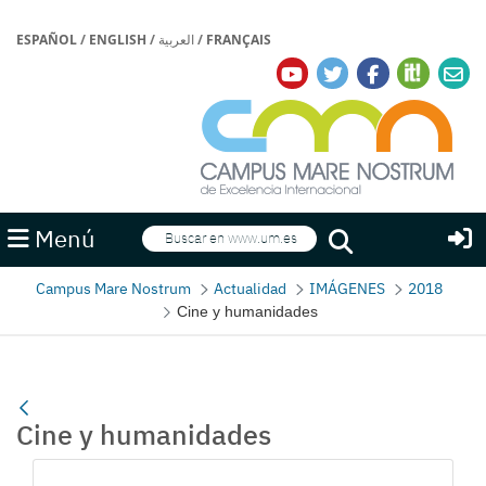
ESPAÑOL
/
ENGLISH
/
العربية
/
FRANÇAIS
Buscar
Menú
Buscar
Campus Mare Nostrum
Actualidad
IMÁGENES
2018
Cine y humanidades
Cine y humanidades
Gallerie Média