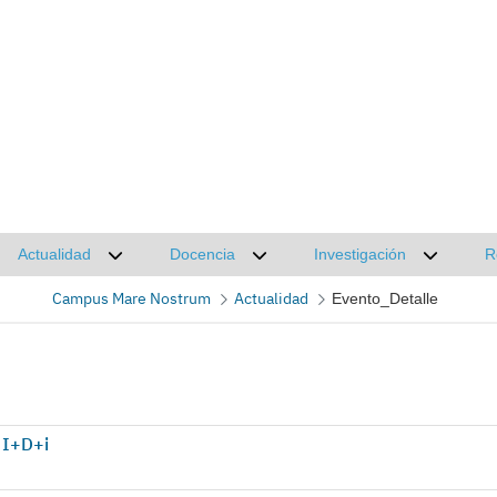
Actualidad
Docencia
Investigación
R
Desplegar submenú de Actualidad
Desplegar submenú de Docencia
Desplega
Campus Mare Nostrum
Actualidad
Evento_Detalle
 I+D+i