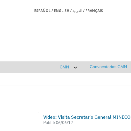
ESPAÑOL
/
ENGLISH
/
العربية
/
FRANÇAIS
Convocatorias CMN
CMN
Desplegar submenú de CMN
Vídeo: Visita Secretario General MINECO
Publié 06/06/12