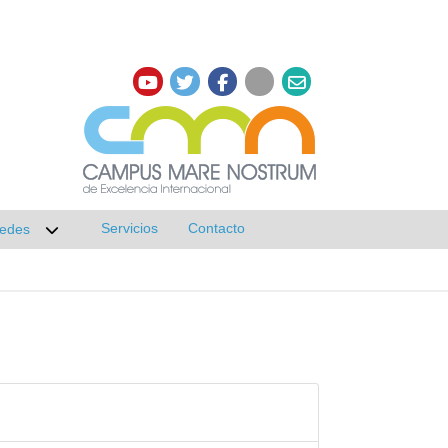
Servicios
Contacto
edes
r submenú de Investigación
Desplegar submenú de Redes