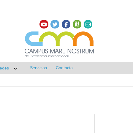
Servicios
Contacto
edes
r submenú de Investigación
Desplegar submenú de Redes