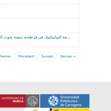
T
سينسق (كامبوس ماري نوستروم) ماجستيرا من الماجستيرات الأربعة بين الجامعات لشبكة (CEIMARNET). تنشأ تسع مجموعات البحث من جامعة مورسيا وجامعة البوليتكنيك في قرطجنة منصة بحوث المحيطات
Premier
Précédent
Suivant
Dernier →