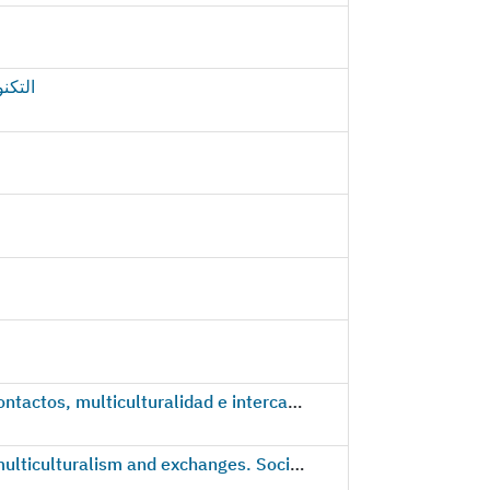
التكن
Phicaria, IV Encuentro Internacional de Estudios sobre el Mediterráneo. 'Los puertos Mediterráneos: contactos, multiculturalidad e intercambios. Estrategias socioeconómicas, políticas y ecológicas'
Phicaria, IV International Conference on Mediterranean Studies. 'The Mediterranean ports: contacts, multiculturalism and exchanges. Socio-economic, political and ecological strategies'