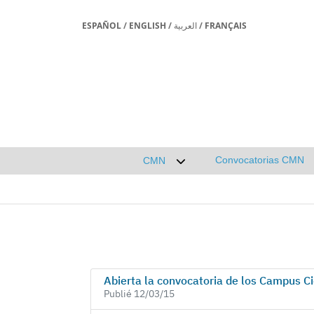
ESPAÑOL
/
ENGLISH
/
العربية
/
FRANÇAIS
Convocatorias CMN
CMN
Desplegar submenú de CMN
Abierta la convocatoria de los Campus C
Publié 12/03/15