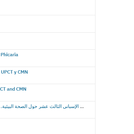
 Phicaria
r UPCT y CMN
UPCT and CMN
المؤتمر الإسباني الثالث عشر حول الصحة البيئية. اجتماع دولي في البحر الأبيض المتوسط، المنسق من قبل جامعة البوليتكنيك في قرطجنة و (كامبوس ماري نوستروم)