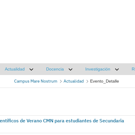
Actualidad
Docencia
Investigación
R
Desplegar submenú de Actualidad
Desplegar submenú de Docencia
Desplega
Campus Mare Nostrum
Actualidad
Evento_Detalle
ientíficos de Verano CMN para estudiantes de Secundaria