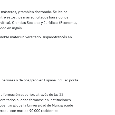
 y másteres, y también doctorado. Se les ha
tre estos, los más solicitados han sido los
ática), Ciencias Sociales y Jurídicas (Economía,
odo en inglés.
 doble máter universitario Hispanofrancés en
uperiores o de posgrado en España incluso por la
u formación superior, a través de las 23
versitarios puedan formarse en instituciones
cuentro al que la Universidad de Murcia acude
arroquí con más de 90 000 residentes.