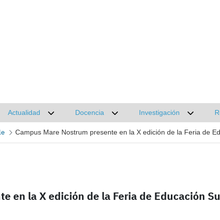
Actualidad
Docencia
Investigación
R
Desplegar submenú de Actualidad
Desplegar submenú de Docencia
Desplega
le
Campus Mare Nostrum presente en la X edición de la Feria de E
en la X edición de la Feria de Educación Su