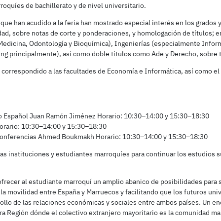
oquíes de bachillerato y de nivel universitario.
 que han acudido a la feria han mostrado especial interés en los grados
dad, sobre notas de corte y ponderaciones, y homologación de títulos; en
Medicina, Odontología y Bioquímica), Ingenierías (especialmente Inform
ing principalmente), así como doble títulos como Ade y Derecho, sobre t
orrespondido a las facultades de Economía e Informática, así como el
o Español Juan Ramón Jiménez Horario: 10:30–14:00 y 15:30–18:30
orario: 10:30–14:00 y 15:30–18:30
Conferencias Ahmed Boukmakh Horario: 10:30–14:00 y 15:30–18:30
as instituciones y estudiantes marroquíes para continuar los estudios s
ofrecer al estudiante marroquí un amplio abanico de posibilidades para s
la movilidad entre España y Marruecos y facilitando que los futuros uni
ollo de las relaciones económicas y sociales entre ambos países. Un en
tra Región dónde el colectivo extranjero mayoritario es la comunidad m