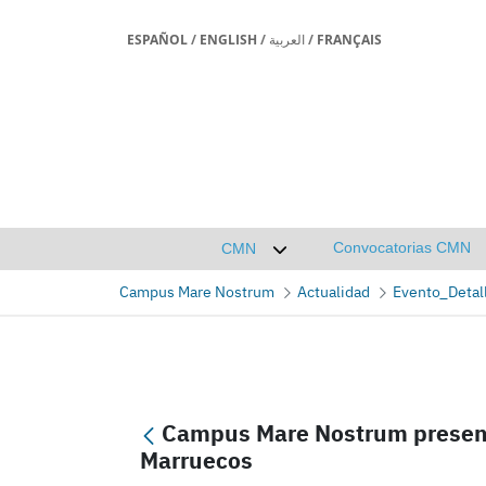
ESPAÑOL
/
ENGLISH
/
العربية
/
FRANÇAIS
Convocatorias CMN
CMN
Desplegar submenú de CMN
Campus Mare Nostrum
Actualidad
Evento_Detal
Campus Mare Nostrum presente 
Marruecos