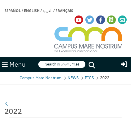
ESPAÑOL
/
ENGLISH
/
العربية
/
FRANÇAIS
Search
Menu
Search
Campus Mare Nostrum
NEWS
PICS
2022
2022
Media Gallery