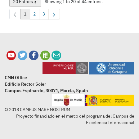
20 Entries
Showing 1 to 20 of 44 entries.
Per Page
1
2
3
Page
Page
Page
CMN Office
Edificio Rector Soler
Campus Espinardo, 30071, Murcia, Spain
© 2018 CAMPUS MARE NOSTRUM
Proyecto financiado en el marco del programa del Campus de
Excelencia Internacional