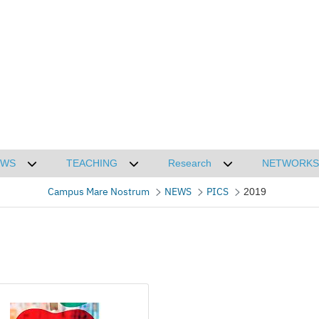
EWS
TEACHING
Research
NETWORKS
CMN
Desplegar submenú de NEWS
Desplegar submenú de TEACHING
Desplegar submenú
Campus Mare Nostrum
NEWS
PICS
2019