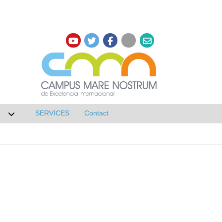
SERVICES
Contact
 de Research
Desplegar submenú de NETWORKS