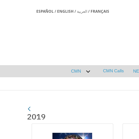
ESPAÑOL
/
ENGLISH
/
العربية
/
FRANÇAIS
CMN Calls
CMN
N
Desplegar submenú de 
2019
Media Gallery