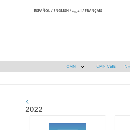
ESPAÑOL
/
ENGLISH
/
العربية
/
FRANÇAIS
CMN Calls
CMN
N
Desplegar submenú de 
2022
Media Gallery