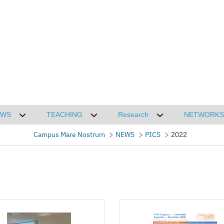
EWS
TEACHING
Research
NETWORKS
CMN
Desplegar submenú de NEWS
Desplegar submenú de TEACHING
Desplegar submenú
Campus Mare Nostrum
NEWS
PICS
2022