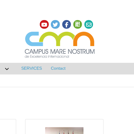
SERVICES
Contact
 de Research
Desplegar submenú de NETWORKS