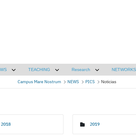
EWS
TEACHING
Research
NETWORKS
CMN
Desplegar submenú de NEWS
Desplegar submenú de TEACHING
Desplegar submenú
Campus Mare Nostrum
NEWS
PICS
Noticias
2018
2019