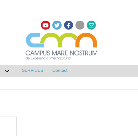
SERVICES
Contact
 de Research
Desplegar submenú de NETWORKS