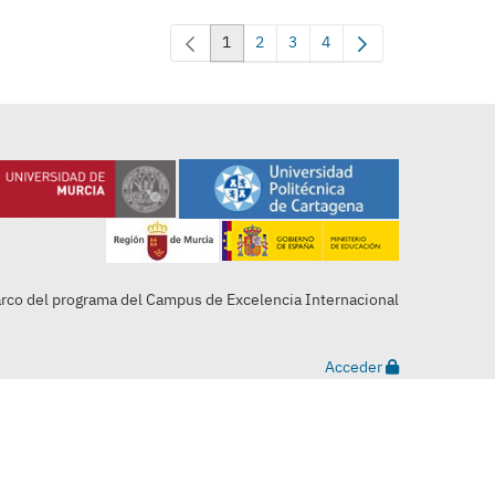
1
2
3
4
Page
Page
Page
Page
arco del programa del Campus de Excelencia Internacional
Acceder