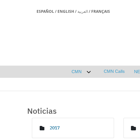
ESPAÑOL
/
ENGLISH
/
العربية
/
FRANÇAIS
CMN Calls
CMN
N
Desplegar submenú de 
Noticias
Media Gallery
2017