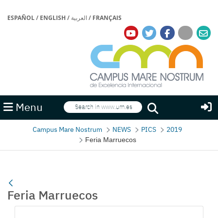
ESPAÑOL
/
ENGLISH
/
العربية
/
FRANÇAIS
Search
Menu
Search
Campus Mare Nostrum
NEWS
PICS
2019
Feria Marruecos
Feria Marruecos
Media Gallery