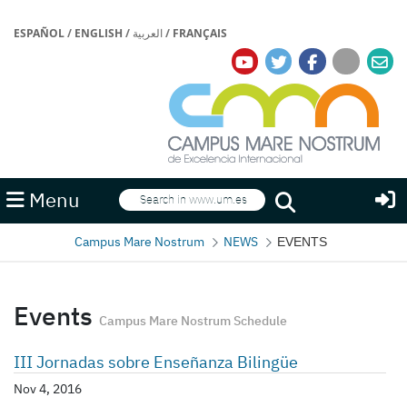
ESPAÑOL
/
ENGLISH
/
العربية
/
FRANÇAIS
Search
Menu
Search
Campus Mare Nostrum
NEWS
EVENTS
Events
Campus Mare Nostrum Schedule
III Jornadas sobre Enseñanza Bilingüe
Nov 4, 2016