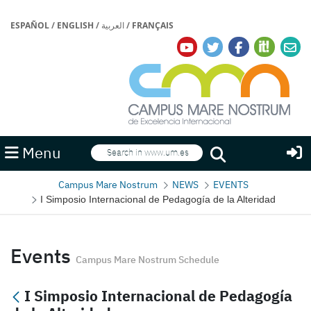
ESPAÑOL
/
ENGLISH
/
العربية
/
FRANÇAIS
Search
Menu
Search
Campus Mare Nostrum
NEWS
EVENTS
I Simposio Internacional de Pedagogía de la Alteridad
Events
Campus Mare Nostrum Schedule
I Simposio Internacional de Pedagogía